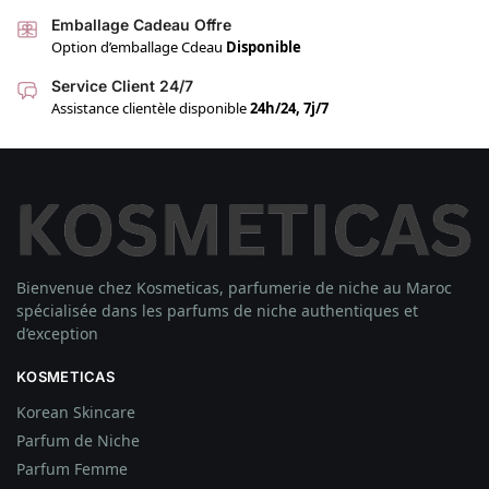
Emballage Cadeau Offre
Option d’emballage Cdeau
Disponible
Service Client 24/7
Assistance clientèle disponible
24h/24, 7j/7
Bienvenue chez Kosmeticas, parfumerie de niche au Maroc
spécialisée dans les parfums de niche authentiques et
d’exception
KOSMETICAS
Korean Skincare
Parfum de Niche
Parfum Femme