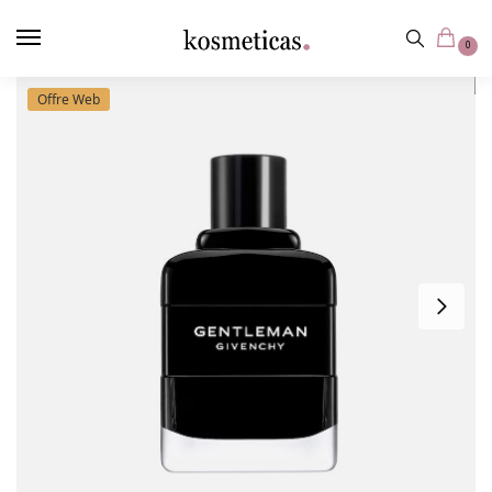
contenu
principal
0
Offre Web