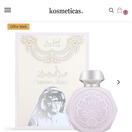
contenu
principal
0
Offre Web