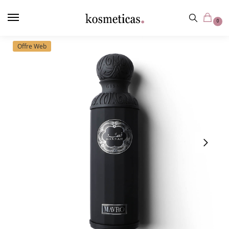
contenu
principal
0
Offre Web