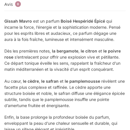
Avis
0
Gissah Mavro
est un parfum
Boisé Hespéridé Épicé
qui
incarne la force, l’énergie et la sophistication moderne. Pensé
pour les esprits libres et audacieux, ce parfum dégage une
aura à la fois fraîche, lumineuse et intensément masculine.
Dès les premières notes,
la bergamote
,
le citron
et
le poivre
rose
s’entrelacent pour offrir une explosion vive et pétillante.
Ce départ tonique éveille les sens, rappelant la fraîcheur d’un
matin méditerranéen et la vivacité d’un esprit conquérant.
Au cœur,
le cèdre
,
le safran
et
le pamplemousse
révèlent une
facette plus complexe et raffinée. Le cèdre apporte une
structure boisée et noble, le safran diffuse une élégance épicée
subtile, tandis que le pamplemousse insuffle une pointe
d’amertume fruitée et énergisante.
Enfin, la base prolonge la profondeur boisée du parfum,
enveloppant la peau d’une chaleur sensuelle et durable, qui
laisse un sillage élégant et irrésistible.