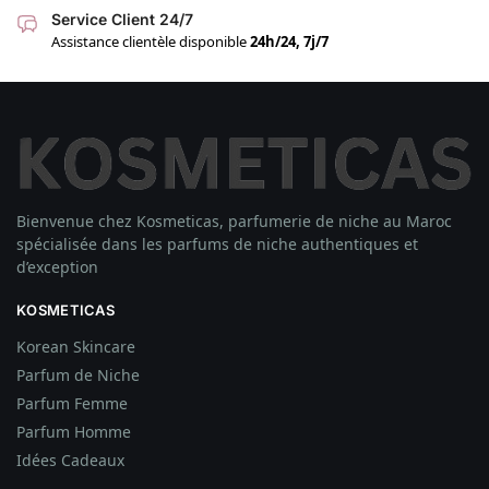
Service Client 24/7
Assistance clientèle disponible
24h/24, 7j/7
Bienvenue chez Kosmeticas, parfumerie de niche au Maroc
spécialisée dans les parfums de niche authentiques et
d’exception
KOSMETICAS
Korean Skincare
Parfum de Niche
Parfum Femme
Parfum Homme
Idées
Cadeaux