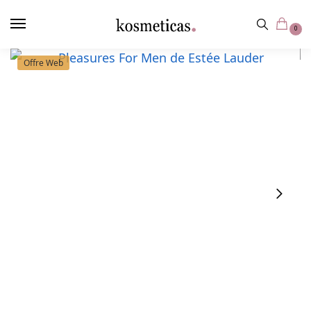
contenu
principal
0
Offre Web