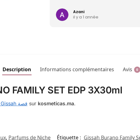
Azani
il y a 1 année
Description
Informations complémentaires
Avis
0
O FAMILY SET EDP 3X30ml
Gissah قصة
sur
kosmeticas.ma
.
aux
,
Parfums de Niche
Étiquette :
Gissah Burano Family S