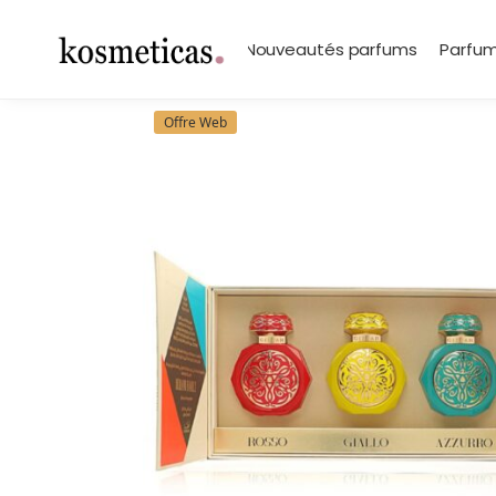
contenu
principal
Search
Marques
Nouveautés parfums
Parfum
Offre Web