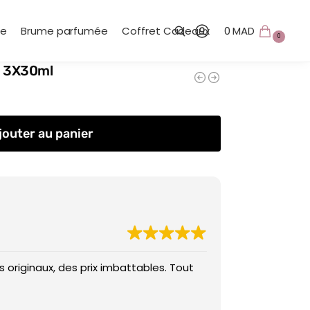
te
Brume parfumée
Coffret Cadeaux
0
MAD
0
P 3X30ml
Recherche
jouter au panier
 originaux, des prix imbattables. Tout
Des prix imba