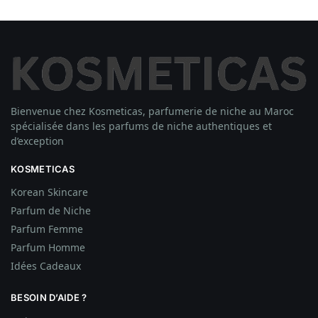
Bienvenue chez Kosmeticas, parfumerie de niche au Maroc
spécialisée dans les parfums de niche authentiques et
d’exception
KOSMETICAS
Korean Skincare
Parfum de Niche
Parfum Femme
Parfum Homme
Idées
Cadeaux
BESOIN D’AIDE ?