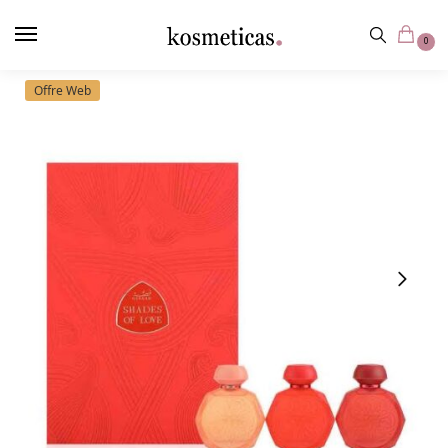
contenu
principal
0
Offre Web